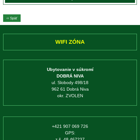
‹‹ Späť
WIFI ZÓNA
Ubytovanie v súkromí
DOBRÁ NIVA
ul. Slobody 498/18
962 61 Dobrá Niva
okr. ZVOLEN
+421 907 069 726
GPS:
z.š. 48.467237